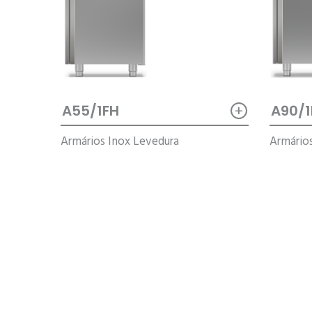
+
A55/1FH
A90/1
Armários Inox Levedura
Armário