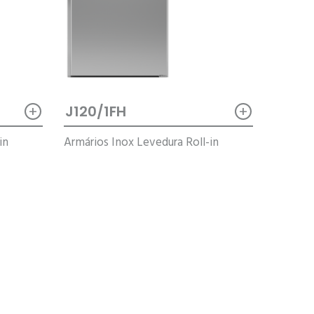
+
+
J120/1FH
in
Armários Inox Levedura Roll-in