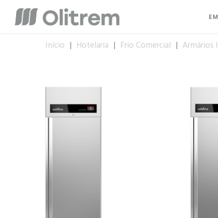
EM
Início
|
Hotelaria
|
Frio Comercial
|
Armários 