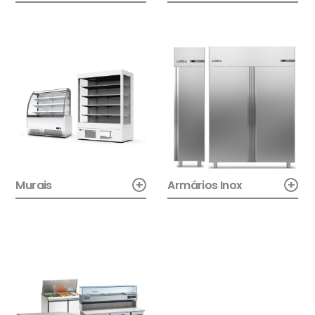
+
+
Murais
Armários Inox