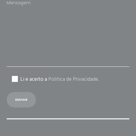
Please
leave
this
field
empty.
Li e aceito a
Politica de Privacidade
.