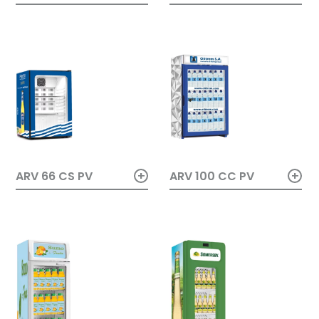
+
+
ARV 66 CS PV
ARV 100 CC PV