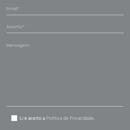
Please
leave
this
field
empty.
Li e aceito a
Politica de Privacidade
.