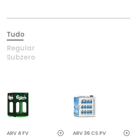
Tudo
Regular
Subzero
+
+
ARV 36 CS PV
ARV 4 FV