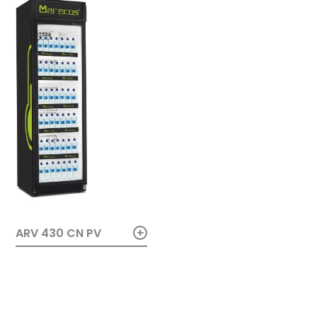
+
ARV 430 CN PV