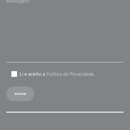
leave
this
field
empty.
Li e aceito a
Politica de Privacidade
.