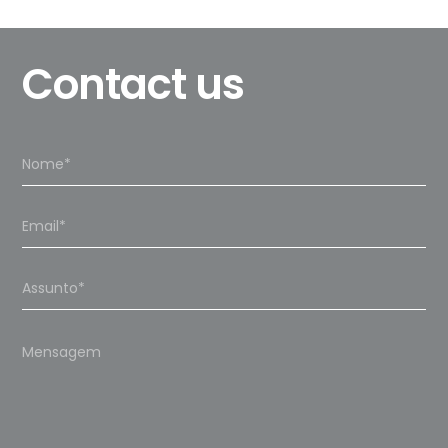
Contact us
Please
leave
this
field