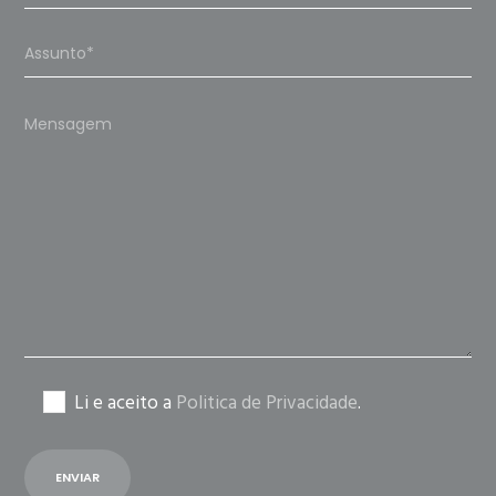
Please
leave
this
field
empty.
Li e aceito a
Politica de Privacidade
.