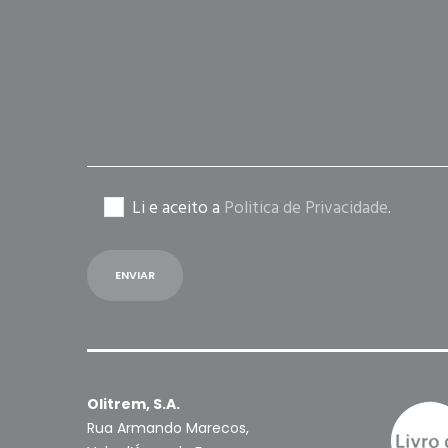
field
empty.
Li e aceito a
Politica de Privacidade
.
Olitrem, S.A.
Rua Armando Marecos,