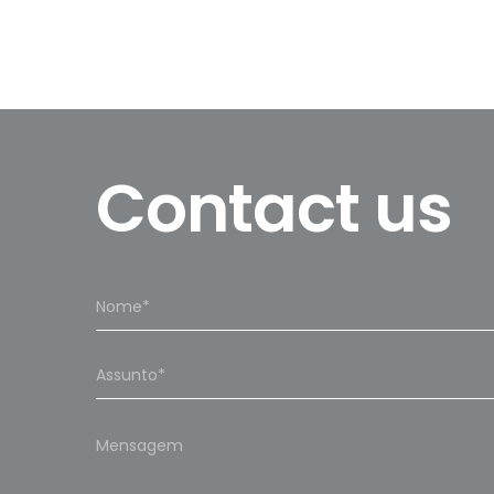
Contact us
Please
leave
this