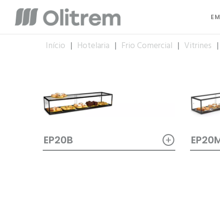
EM
Início
|
Hotelaria
|
Frio Comercial
|
Vitrines
+
EP20B
EP20