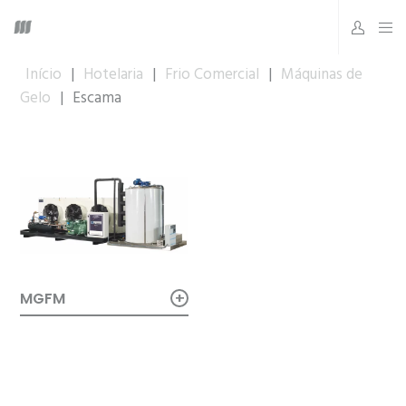
Início
|
Hotelaria
|
Frio Comercial
|
Máquinas de
Gelo
|
Escama
+
MGFM