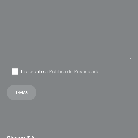
this
field
empty.
Li e aceito a
Politica de Privacidade
.
Olitrem, S.A.