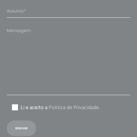
Please
leave
this
field
empty.
Li e aceito a
Politica de Privacidade
.