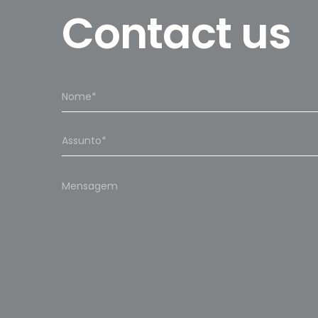
Contact us
Please
leave
this
field
empty.