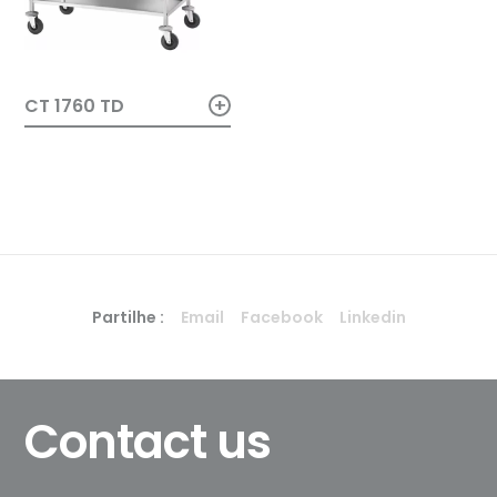
+
CT 1760 TD
Partilhe :
Email
Facebook
Linkedin
Contact us