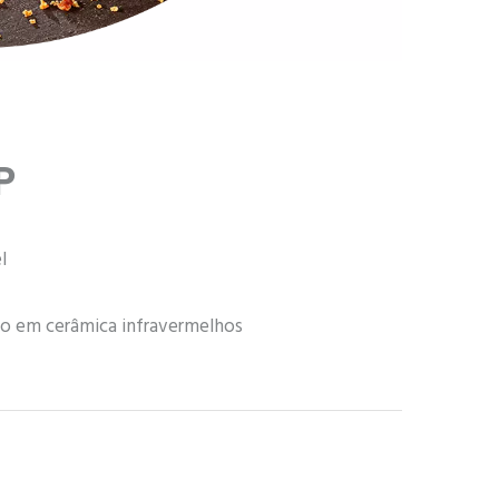
P
l
o em cerâmica infravermelhos