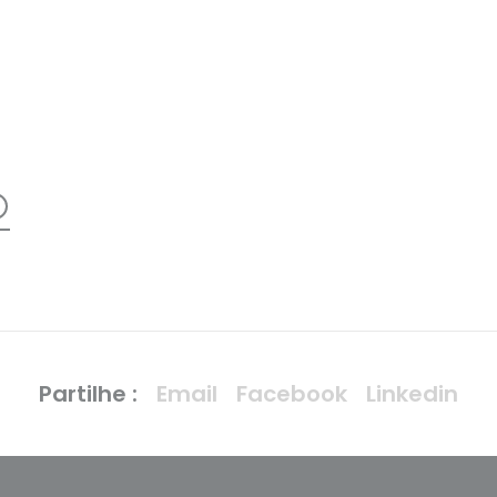
+
Partilhe :
Email
Facebook
Linkedin