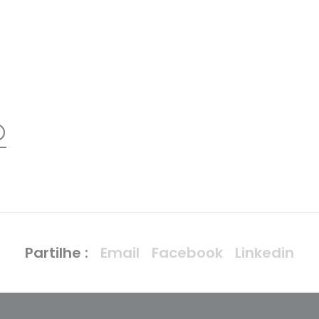
+
Partilhe :
Email
Facebook
Linkedin