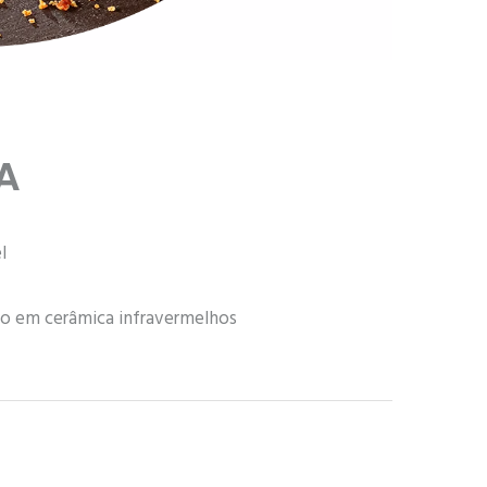
A
l
o em cerâmica infravermelhos