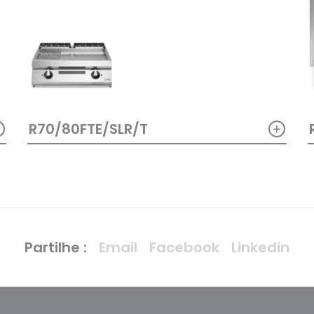
+
+
R70/80FTE/SLR/T
Partilhe :
Email
Facebook
Linkedin