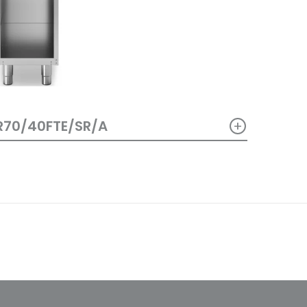
+
R70/40FTE/SR/A