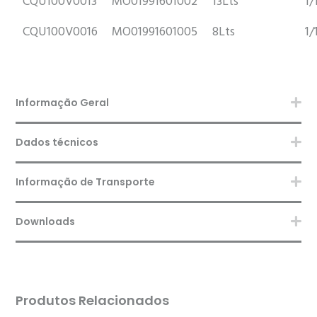
CQU100V0013
MO01991601002
13Lts
1/
CQU100V0016
MO01991601005
8Lts
1/
Informação Geral
Dados técnicos
Informação de Transporte
Downloads
Produtos Relacionados