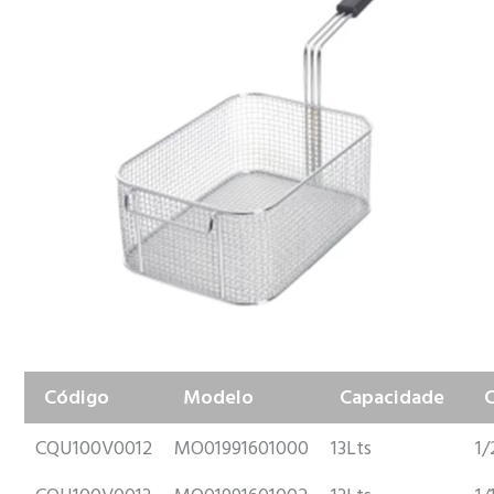
Código
Modelo
Capacidade
CQU100V0012
MO01991601000
13Lts
1/