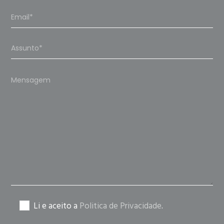
Please
leave
this
field
empty.
Li e aceito a
Politica de Privacidade
.