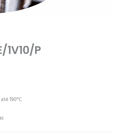
/1V10/P
 até 190°C
as