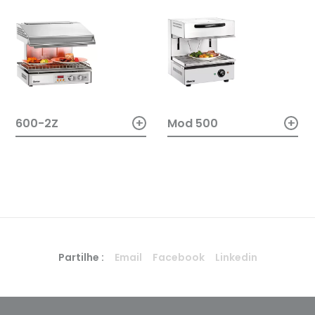
+
+
600-2Z
Mod 500
Partilhe :
Email
Facebook
Linkedin