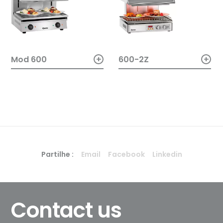
+
+
Mod 600
600-2Z
Partilhe :
Email
Facebook
Linkedin
Contact us