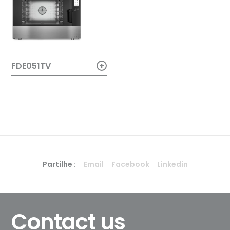
+
FDE051TV
Partilhe :
Email
Facebook
Linkedin
Contact us