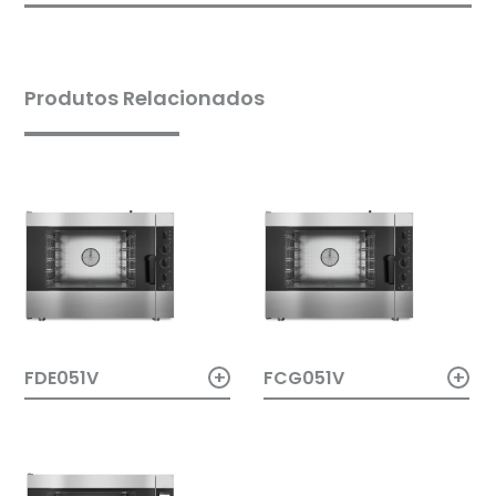
Produtos Relacionados
+
+
FDE051V
FCG051V