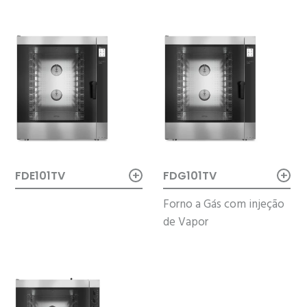
+
+
FDE101TV
FDG101TV
Forno a Gás com injeção
de Vapor