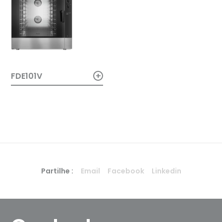
+
FDE101V
Partilhe :
Email
Facebook
Linkedin