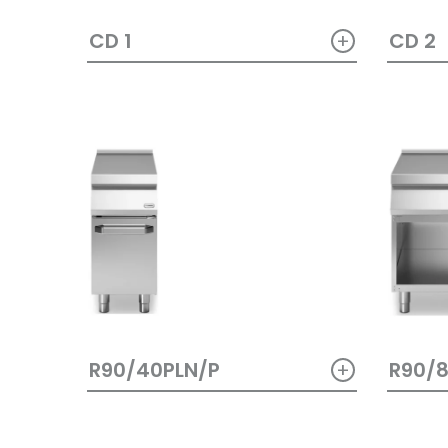
+
CD 1
CD 2
+
R90/40PLN/P
R90/