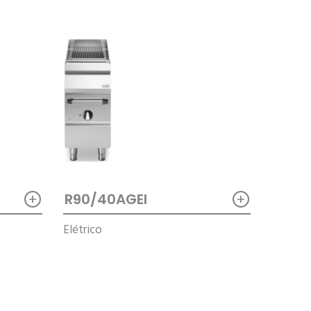
+
+
R90/40AGEI
Elétrico