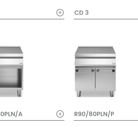
+
CD 3
+
80PLN/A
R90/80PLN/P