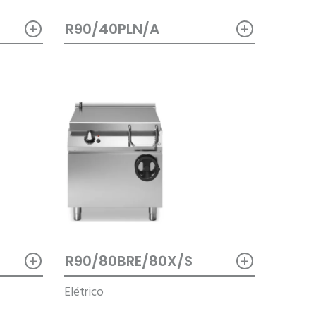
+
+
R90/40PLN/A
+
+
R90/80BRE/80X/S
Elétrico