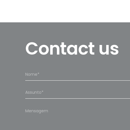
Contact us
Please
leave
this