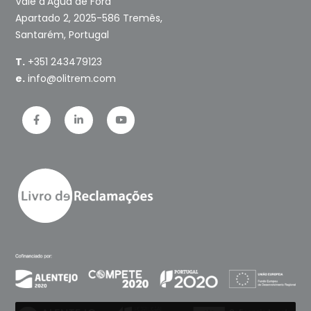
Vale d’Água de Fora
Apartado 2, 2025-586 Tremês,
Santarém, Portugal
T.
+351 243479123
e.
info@olitrem.com