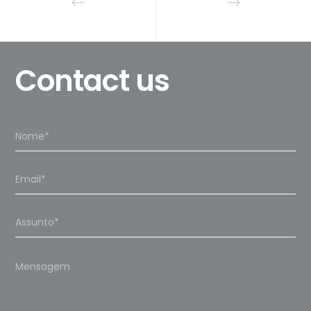
Contact us
Please
leave
this