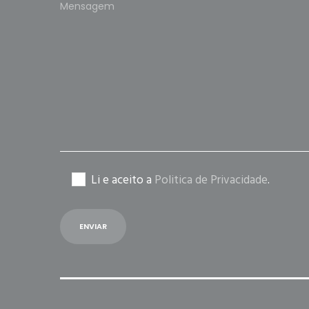
Please
leave
this
field
empty.
Li e aceito a
Politica de Privacidade
.