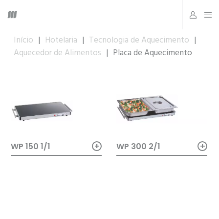
Início
|
Hotelaria
|
Tecnologia de Aquecimento
|
Aquecedor de Alimentos
|
Placa de Aquecimento
+
+
WP 300 2/1
WP 150 1/1