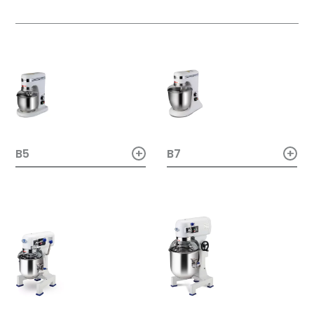
+
+
B5
B7