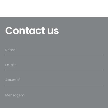
Contact us
Please
leave
this