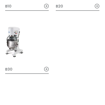
+
+
B10
B20
+
B30