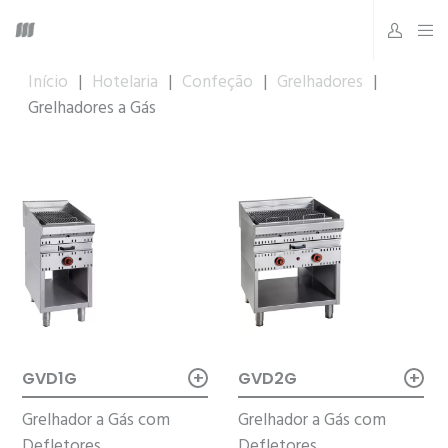
Início
|
Hotelaria
|
Confeção
|
Grelhadores
|
Grelhadores a Gás
+
+
GVD1G
GVD2G
Grelhador a Gás com
Grelhador a Gás com
Defletores
Defletores