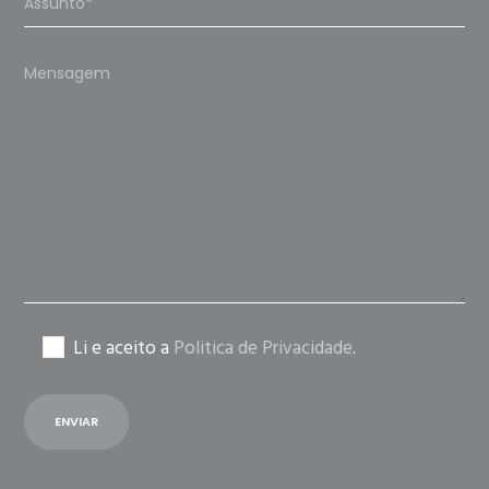
Please
leave
this
field
empty.
Li e aceito a
Politica de Privacidade
.