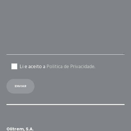
this
field
empty.
Li e aceito a
Politica de Privacidade
.
Olitrem, S.A.