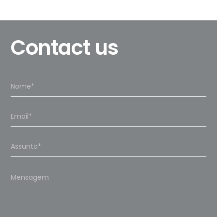
Contact us
Please
leave
this
field