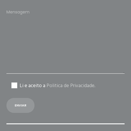
Please
leave
this
field
empty.
Li e aceito a
Politica de Privacidade
.