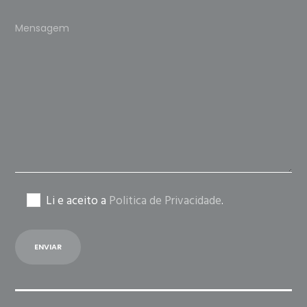
Please
leave
this
field
empty.
Li e aceito a
Politica de Privacidade
.