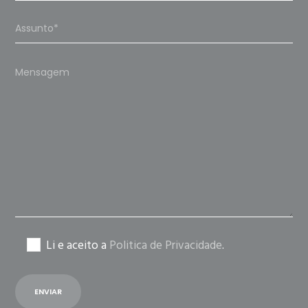
Please
leave
this
field
empty.
Li e aceito a
Politica de Privacidade
.