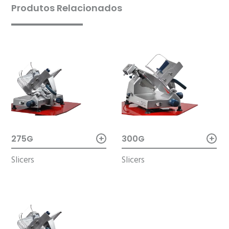
Produtos Relacionados
+
+
300G
275G
Slicers
Slicers