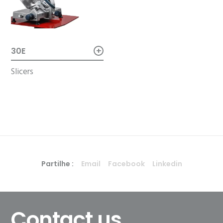
+
30E
Slicers
Partilhe :
Email
Facebook
Linkedin
Contact us