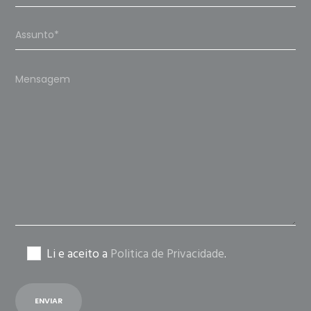
Please
leave
this
field
empty.
Li e aceito a
Politica de Privacidade
.