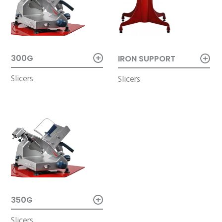
+
+
300G
IRON SUPPORT
Slicers
Slicers
+
350G
Slicers