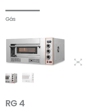
Gás
RG 4