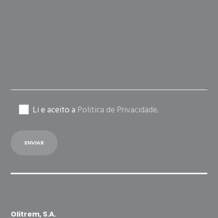
this
field
empty.
Li e aceito a
Politica de Privacidade
.
Olitrem, S.A.