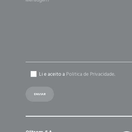
leave
this
field
empty.
Li e aceito a
Politica de Privacidade
.