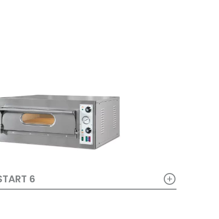
+
START 6