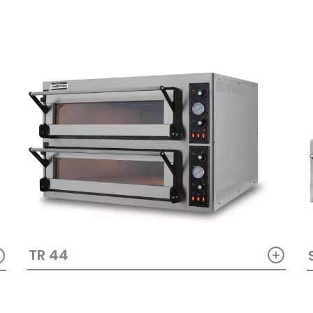
+
+
TR 44