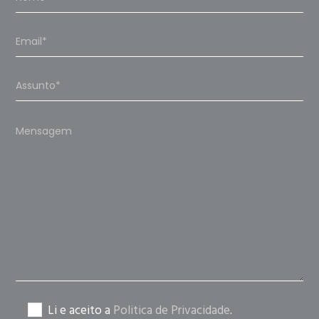
Please
leave
this
field
empty.
Li e aceito a
Politica de Privacidade
.