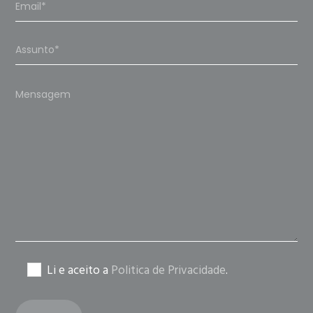
Please
leave
this
field
empty.
Li e aceito a
Politica de Privacidade
.