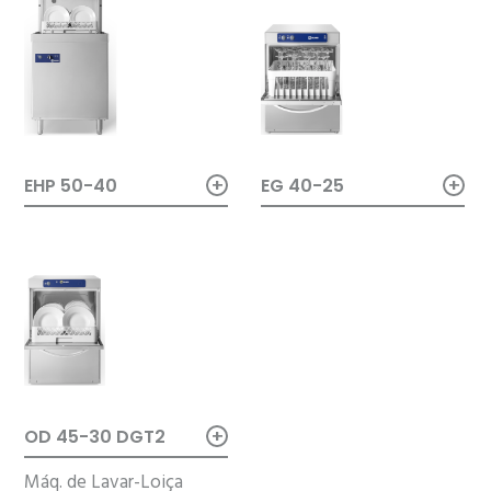
+
+
EHP 50-40
EG 40-25
+
OD 45-30 DGT2
Máq. de Lavar-Loiça