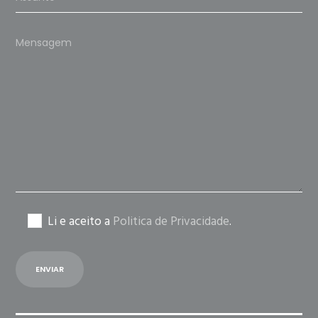
Please
leave
this
field
empty.
Li e aceito a
Politica de Privacidade
.