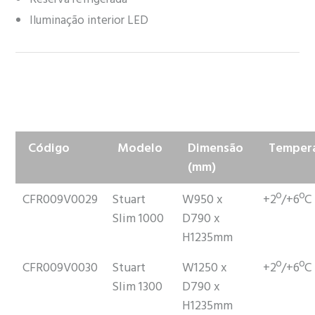
Iluminação interior LED
Código
Modelo
Dimensão
Temper
(mm)
CFR009V0029
Stuart
W950 x
+2º/+6ºC
Slim 1000
D790 x
H1235mm
CFR009V0030
Stuart
W1250 x
+2º/+6ºC
Slim 1300
D790 x
H1235mm