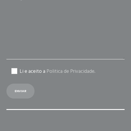
leave
this
field
empty.
Li e aceito a
Politica de Privacidade
.