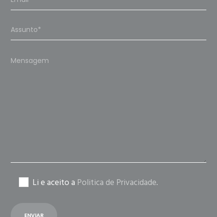
Please
leave
this
field
empty.
Li e aceito a
Politica de Privacidade
.