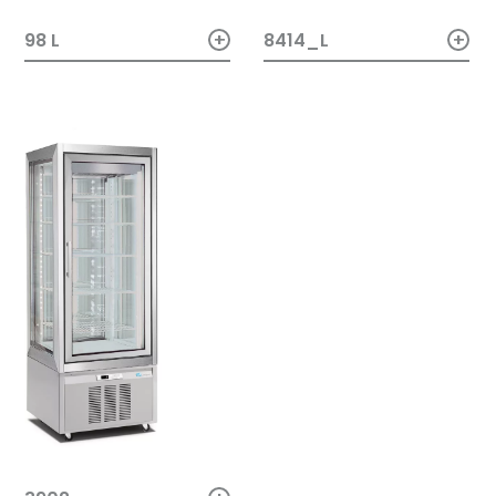
+
+
8414_L
98 L