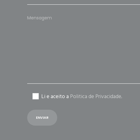
Please
leave
this
field
empty.
Li e aceito a
Politica de Privacidade
.