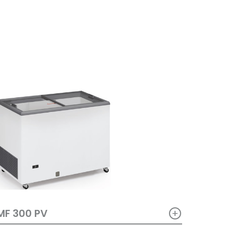
+
MF 300 PV