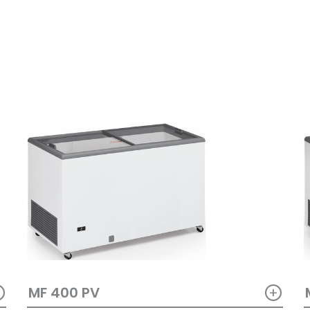
+
+
MF 400 PV