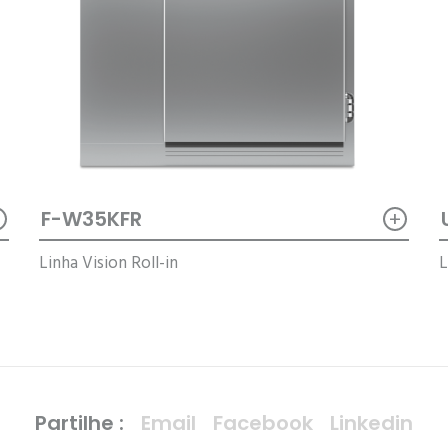
+
+
F-W35KFR
Linha Vision Roll-in
L
Partilhe :
Email
Facebook
Linkedin