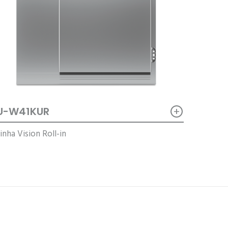
+
U-W41KUR
inha Vision Roll-in