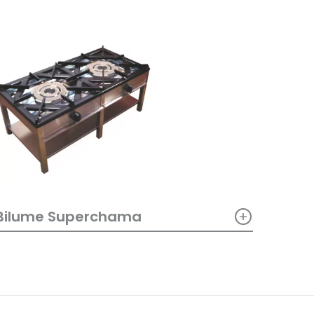
+
Bilume Superchama