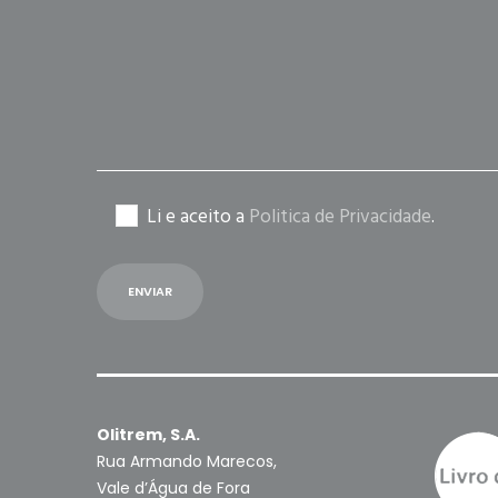
field
empty.
Li e aceito a
Politica de Privacidade
.
Olitrem, S.A.
Rua Armando Marecos,
Vale d’Água de Fora