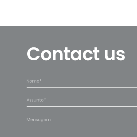
Contact us
Please
leave
this