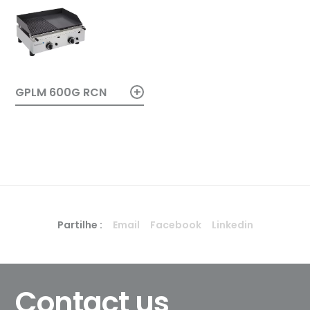
+
GPLM 600G RCN
Partilhe :
Email
Facebook
Linkedin
Contact us