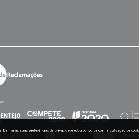
os. Defina as suas preferências de privacidade e/ou concorde com a utilização de cook