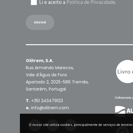
Li e aceito a
Politica de Privacidade
.
Olitrem, S.A.
Rua Armando Marecos,
Vale d’Água de Fora
Apartado 2, 2025-586 Tremês,
Santarém, Portugal
T.
+351 243479123
e.
info@olitrem.com
O nosso site utiliza cookies, principalmente de serviços de terceir