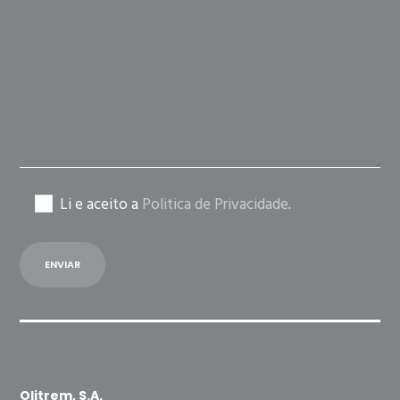
this
field
empty.
Li e aceito a
Politica de Privacidade
.
Olitrem, S.A.