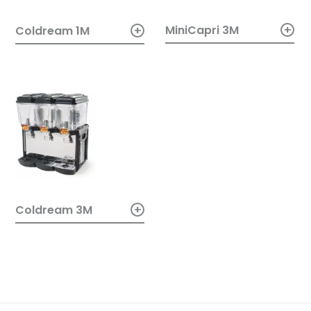
+
+
MiniCapri 3M
Coldream 1M
+
Coldream 3M