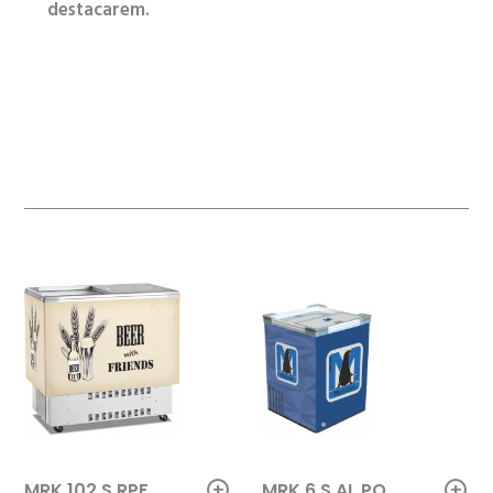
destacarem.
+
+
MRK 102 S RPF
MRK 6 S AL PO