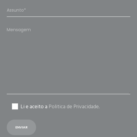
Please
leave
this
field
empty.
Li e aceito a
Politica de Privacidade
.